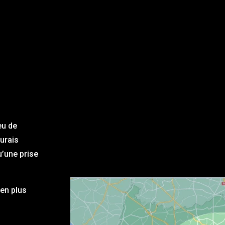
eu de
aurais
u’une prise
en plus