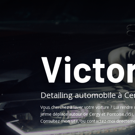
Victor
Detailing automobile à Ce
Vous cherchez à laver votre voiture ? Lui rendre 
Je me déplace autour de Cergy et Pontoise (95)
Consultez mon site, ou contactez-moi directeme