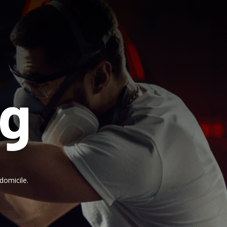
ng
domicile.