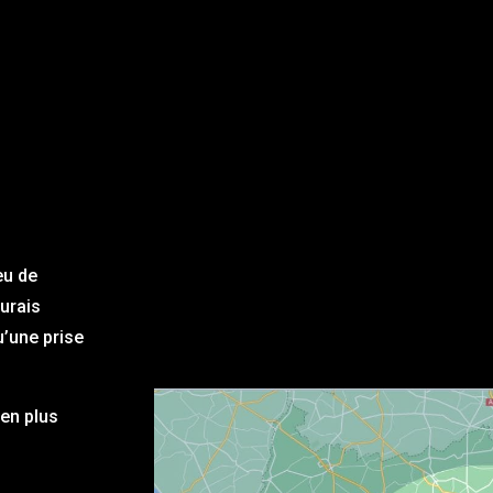
eu de
aurais
u’une prise
en plus