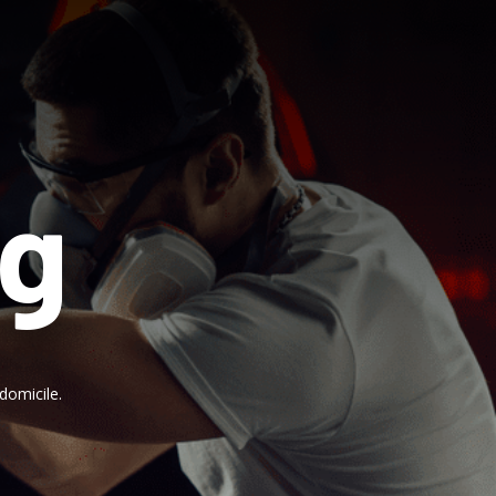
ng
domicile.