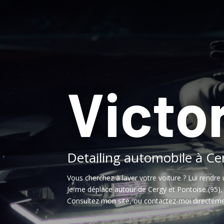
Victor
Detailing automobile à Ce
Vous cherchez à laver votre voiture ? Lui rendre 
Je me déplace autour de Cergy et Pontoise (95)
Consultez mon site, ou contactez-moi directeme