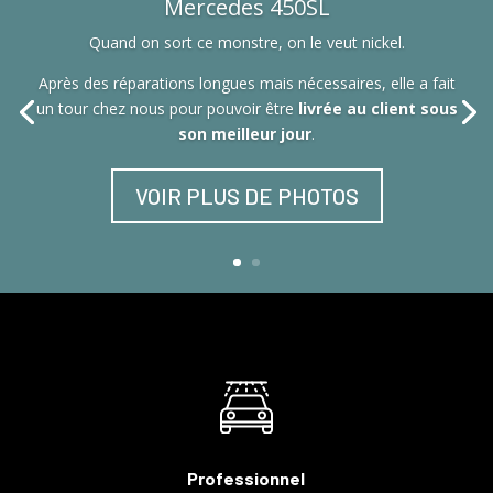
Mercedes 450SL
Quand on sort ce monstre, on le veut nickel.
Après des réparations longues mais nécessaires, elle a fait
un tour chez nous pour pouvoir être
livrée au client sous
son meilleur jour
.
VOIR PLUS DE PHOTOS
Professionnel