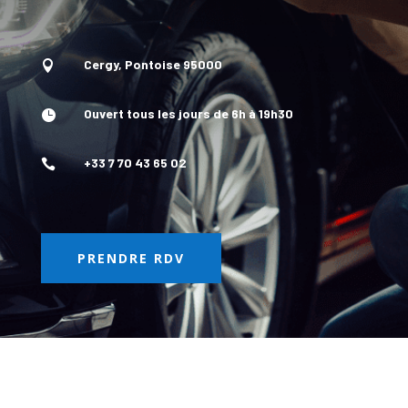
Cergy, Pontoise 95000

Ouvert tous les jours de 6h à 19h30

+33 7 70 43 65 02

PRENDRE RDV