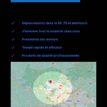
Déplacements dans le 95, 75 et alentours
N
J'emmène tout le matériel chez vous
N
Prestation sur mesure
N
Travail rapide et efficace
N
Produits de qualité professionnelle
N