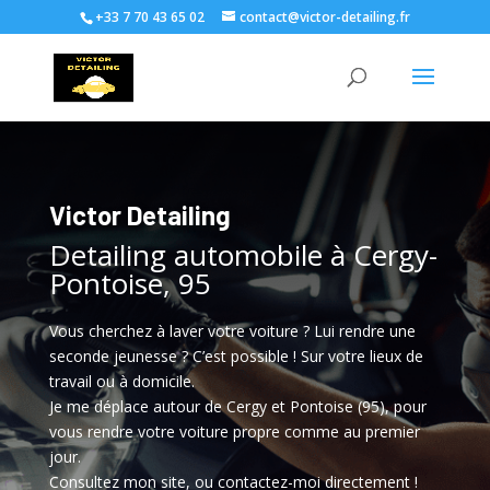
+33 7 70 43 65 02
contact@victor-detailing.fr
Victor Detailing
Detailing automobile à Cergy-
Pontoise, 95
Vous cherchez à laver votre voiture ? Lui rendre une
seconde jeunesse ? C’est possible ! Sur votre lieux de
travail ou à domicile.
Je me déplace autour de Cergy et Pontoise (95), pour
vous rendre votre voiture propre comme au premier
jour.
Consultez mon site, ou contactez-moi directement !