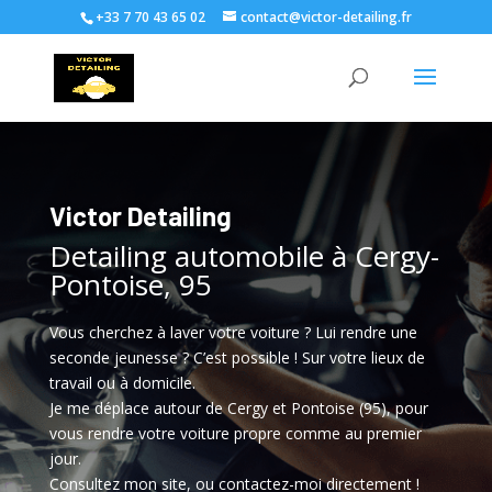
+33 7 70 43 65 02
contact@victor-detailing.fr
Victor Detailing
Detailing automobile à Cergy-
Pontoise, 95
Vous cherchez à laver votre voiture ? Lui rendre une
seconde jeunesse ? C’est possible ! Sur votre lieux de
travail ou à domicile.
Je me déplace autour de Cergy et Pontoise (95), pour
vous rendre votre voiture propre comme au premier
jour.
Consultez mon site, ou contactez-moi directement !