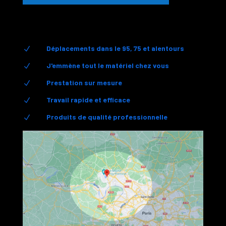
Déplacements dans le 95, 75 et alentours
N
J'emmène tout le matériel chez vous
N
Prestation sur mesure
N
Travail rapide et efficace
N
Produits de qualité professionnelle
N