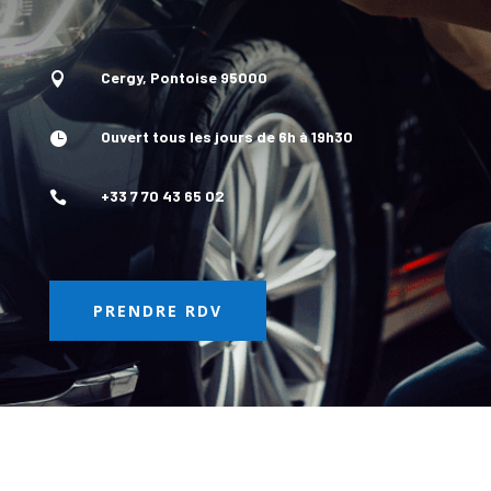
Cergy, Pontoise 95000

Ouvert tous les jours de 6h à 19h30

+33 7 70 43 65 02

PRENDRE RDV