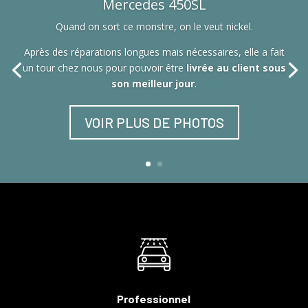
Mercedes 450SL
Quand on sort ce monstre, on le veut nickel.
Après des réparations longues mais nécessaires, elle a fait
un tour chez nous pour pouvoir être
livrée au client sous
son meilleur jour
.
VOIR PLUS DE PHOTOS
Professionnel