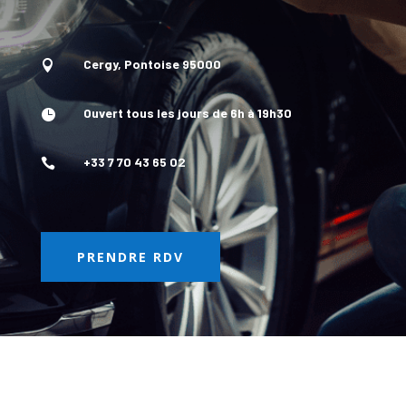
Cergy, Pontoise 95000

Ouvert tous les jours de 6h à 19h30

+33 7 70 43 65 02

PRENDRE RDV