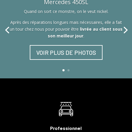
Mercedes 450SL
Quand on sort ce monstre, on le veut nickel.
Après des réparations longues mais nécessaires, elle a fait
un tour chez nous pour pouvoir être
livrée au client sous
son meilleur jour
.
VOIR PLUS DE PHOTOS
Professionnel