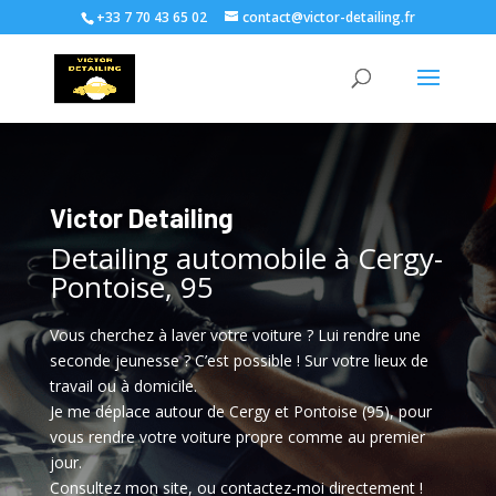
+33 7 70 43 65 02
contact@victor-detailing.fr
Victor Detailing
Detailing automobile à Cergy-
Pontoise, 95
Vous cherchez à laver votre voiture ? Lui rendre une
seconde jeunesse ? C’est possible ! Sur votre lieux de
travail ou à domicile.
Je me déplace autour de Cergy et Pontoise (95), pour
vous rendre votre voiture propre comme au premier
jour.
Consultez mon site, ou contactez-moi directement !