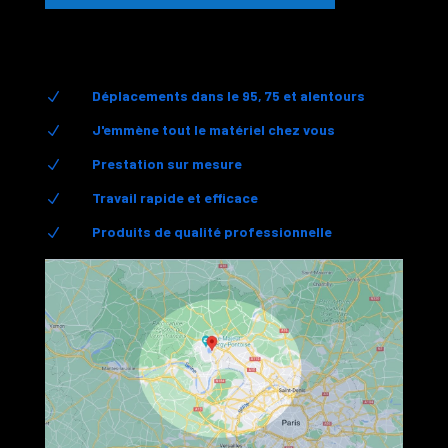
Déplacements dans le 95, 75 et alentours
N
J'emmène tout le matériel chez vous
N
Prestation sur mesure
N
Travail rapide et efficace
N
Produits de qualité professionnelle
N