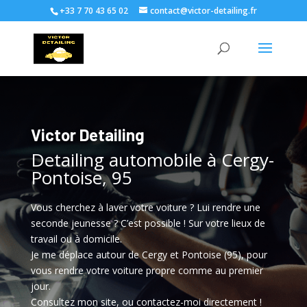
+33 7 70 43 65 02
contact@victor-detailing.fr
Victor Detailing
Detailing automobile à Cergy-
Pontoise, 95
Vous cherchez à laver votre voiture ? Lui rendre une
seconde jeunesse ? C’est possible ! Sur votre lieux de
travail ou à domicile.
Je me déplace autour de Cergy et Pontoise (95), pour
vous rendre votre voiture propre comme au premier
jour.
Consultez mon site, ou contactez-moi directement !