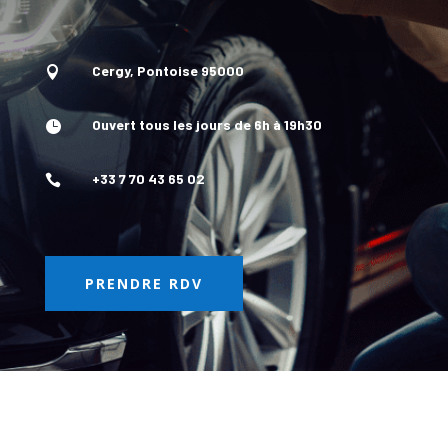
Cergy, Pontoise 95000

Ouvert tous les jours de 6h à 19h30

+33 7 70 43 65 02

PRENDRE RDV