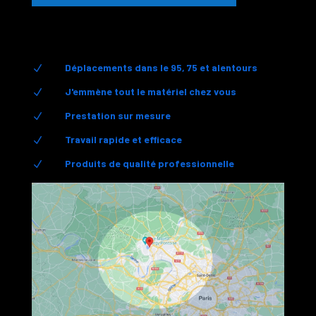
Déplacements dans le 95, 75 et alentours
N
J'emmène tout le matériel chez vous
N
Prestation sur mesure
N
Travail rapide et efficace
N
Produits de qualité professionnelle
N