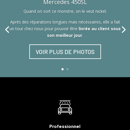
Mercedes 450SL
Quand on sort ce monstre, on le veut nickel.
Après des réparations longues mais nécessaires, elle a fait
un tour chez nous pour pouvoir être
livrée au client sous
son meilleur jour
.
VOIR PLUS DE PHOTOS
Professionnel