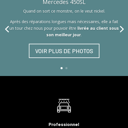
Mercedes 450SL
Quand on sort ce monstre, on le veut nickel.
Après des réparations longues mais nécessaires, elle a fait
un tour chez nous pour pouvoir être
livrée au client sous
son meilleur jour
.
VOIR PLUS DE PHOTOS
Professionnel