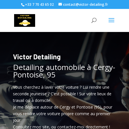
+33 7 70 43 65 02
contact@victor-detailing.fr
Victor Detailing
Detailing automobile à Cergy-
Pontoise, 95
Vous cherchez à laver votre voiture ? Lui rendre une
seconde jeunesse ? C’est possible ! Sur votre lieux de
travail ou à domicile.
Je me déplace autour de Cergy et Pontoise (95), pour
vous rendre votre voiture propre comme au premier
jour.
Consultez mon site, ou contactez-moi directement !