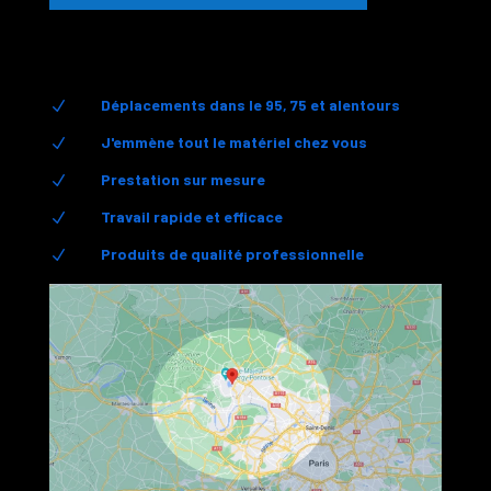
Déplacements dans le 95, 75 et alentours
N
J'emmène tout le matériel chez vous
N
Prestation sur mesure
N
Travail rapide et efficace
N
Produits de qualité professionnelle
N