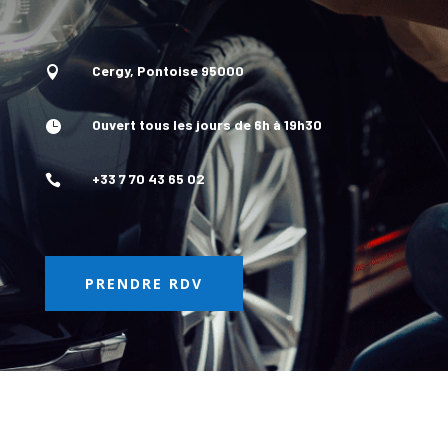
Cergy, Pontoise 95000

Ouvert tous les jours de 6h à 19h30

+33 7 70 43 65 02

PRENDRE RDV