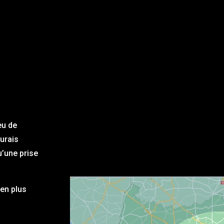
eu de
aurais
u’une prise
en plus