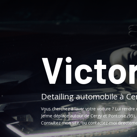
Victor
Detailing automobile à Ce
Vous cherchez à laver votre voiture ? Lui rendre 
Je me déplace autour de Cergy et Pontoise (95)
Consultez mon site, ou contactez-moi directeme