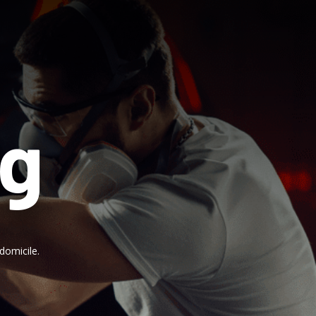
ng
domicile.