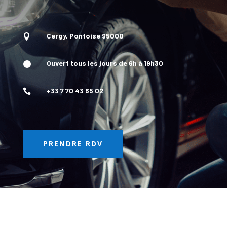
Cergy, Pontoise 95000

Ouvert tous les jours de 6h à 19h30

+33 7 70 43 65 02

PRENDRE RDV