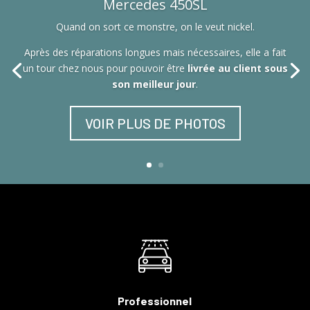
Mercedes 450SL
Quand on sort ce monstre, on le veut nickel.
Après des réparations longues mais nécessaires, elle a fait
un tour chez nous pour pouvoir être
livrée au client sous
son meilleur jour
.
VOIR PLUS DE PHOTOS
Professionnel