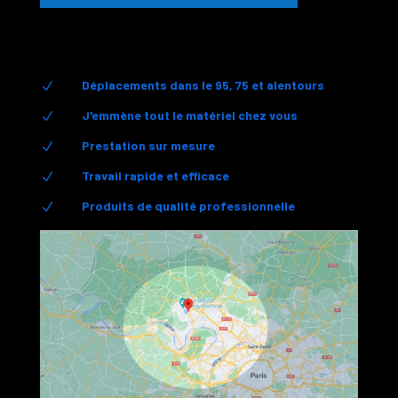
Déplacements dans le 95, 75 et alentours
N
J'emmène tout le matériel chez vous
N
Prestation sur mesure
N
Travail rapide et efficace
N
Produits de qualité professionnelle
N