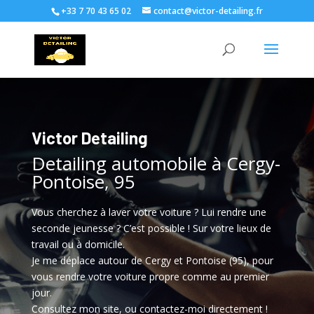
+33 7 70 43 65 02
contact@victor-detailing.fr
Victor Detailing
Detailing automobile à Cergy-
Pontoise, 95
Vous cherchez à laver votre voiture ? Lui rendre une
seconde jeunesse ? C’est possible ! Sur votre lieux de
travail ou à domicile.
Je me déplace autour de Cergy et Pontoise (95), pour
vous rendre votre voiture propre comme au premier
jour.
Consultez mon site, ou contactez-moi directement !