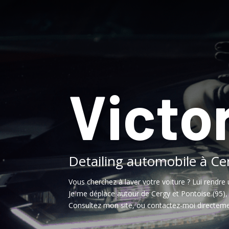
Victor
Detailing automobile à Ce
Vous cherchez à laver votre voiture ? Lui rendre 
Je me déplace autour de Cergy et Pontoise (95)
Consultez mon site, ou contactez-moi directeme