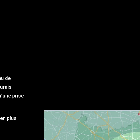
eu de
aurais
u’une prise
en plus