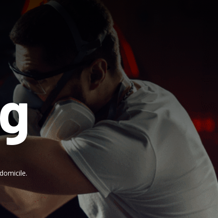
ng
domicile.