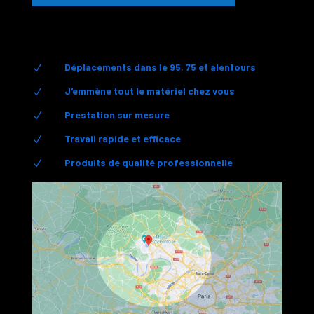
Déplacements dans le 95, 75 et alentours
N
J'emmène tout le matériel chez vous
N
Prestation sur mesure
N
Travail rapide et efficace
N
Produits de qualité professionnelle
N