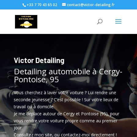
+33 7 70 43 65 02
contact@victor-detailing.fr
Victor Detailing
Detailing automobile à Cergy-
Pontoise, 95
Vous cherchez à laver votre voiture ? Lui rendre une
seconde jeunesse ? C’est possible ! Sur votre lieux de
travail ou à domicile.
Je me déplace autour de Cergy et Pontoise (95), pour
vous rendre votre voiture propre comme au premier
jour.
Consultez mon site, ou contactez-moi directement !