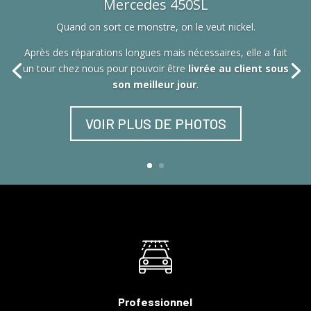
Mercedes 450SL
Quand on sort ce monstre, on le veut nickel.
Après des réparations longues mais nécessaires, elle a fait
un tour chez nous pour pouvoir être
livrée au client sous
son meilleur jour
.
VOIR PLUS DE PHOTOS
Professionnel