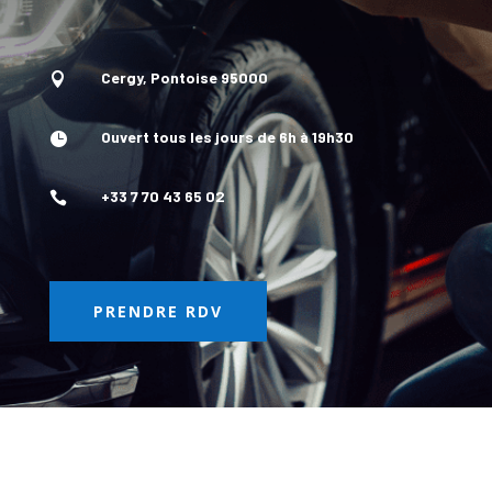
Cergy, Pontoise 95000

Ouvert tous les jours de 6h à 19h30

+33 7 70 43 65 02

PRENDRE RDV