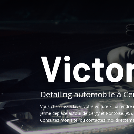
Victor
Detailing automobile à Ce
Vous cherchez à laver votre voiture ? Lui rendre 
Je me déplace autour de Cergy et Pontoise (95)
Consultez mon site, ou contactez-moi directeme