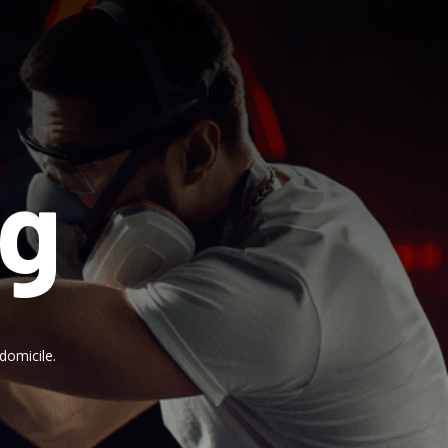
ng
domicile.