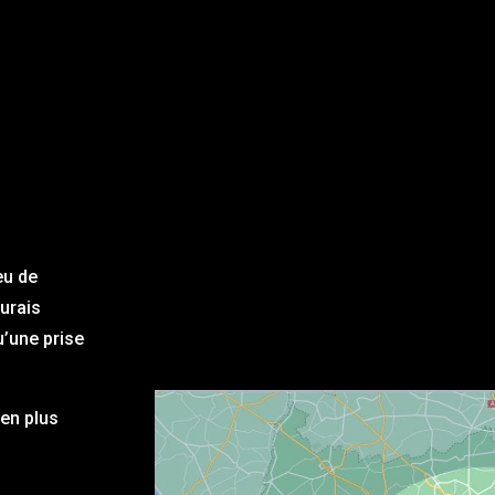
eu de
aurais
u’une prise
en plus