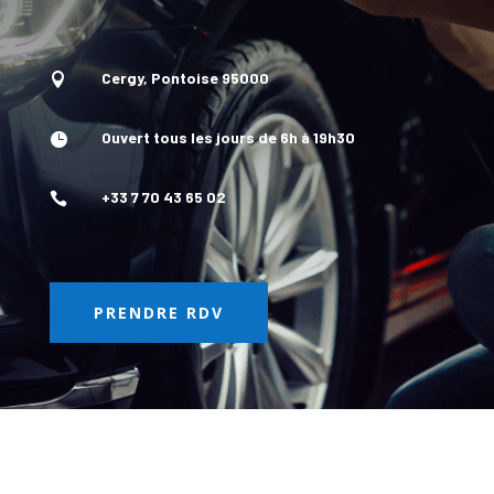
Cergy, Pontoise 95000

Ouvert tous les jours de 6h à 19h30

+33 7 70 43 65 02

PRENDRE RDV