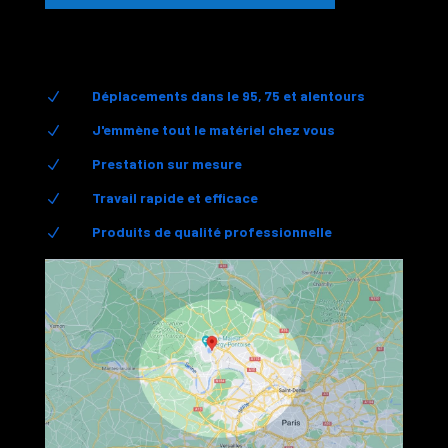
Déplacements dans le 95, 75 et alentours
N
J'emmène tout le matériel chez vous
N
Prestation sur mesure
N
Travail rapide et efficace
N
Produits de qualité professionnelle
N