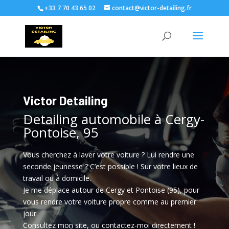
+33 7 70 43 65 02
contact@victor-detailing.fr
Victor Detailing
Detailing automobile à Cergy-
Pontoise, 95
Vous cherchez à laver votre voiture ? Lui rendre une
seconde jeunesse ? C’est possible ! Sur votre lieux de
travail ou à domicile.
Je me déplace autour de Cergy et Pontoise (95), pour
vous rendre votre voiture propre comme au premier
jour.
Consultez mon site, ou contactez-moi directement !