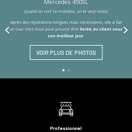
Mercedes 450SL
Quand on sort ce monstre, on le veut nickel.
Après des réparations longues mais nécessaires, elle a fait
un tour chez nous pour pouvoir être
livrée au client sous
son meilleur jour
.
VOIR PLUS DE PHOTOS
Professionnel