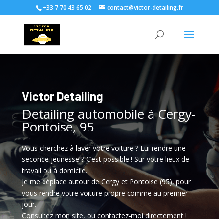
+33 7 70 43 65 02
contact@victor-detailing.fr
Victor Detailing
Detailing automobile à Cergy-
Pontoise, 95
Vous cherchez à laver votre voiture ? Lui rendre une
seconde jeunesse ? C’est possible ! Sur votre lieux de
travail ou à domicile.
Je me déplace autour de Cergy et Pontoise (95), pour
vous rendre votre voiture propre comme au premier
jour.
Consultez mon site, ou contactez-moi directement !