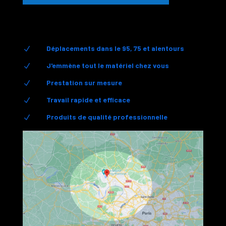
Déplacements dans le 95, 75 et alentours
N
J'emmène tout le matériel chez vous
N
Prestation sur mesure
N
Travail rapide et efficace
N
Produits de qualité professionnelle
N