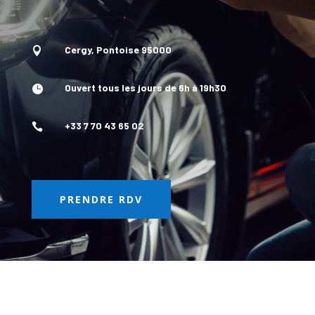
Cergy, Pontoise 95000

Ouvert tous les jours de 6h à 19h30

+33 7 70 43 65 02

PRENDRE RDV