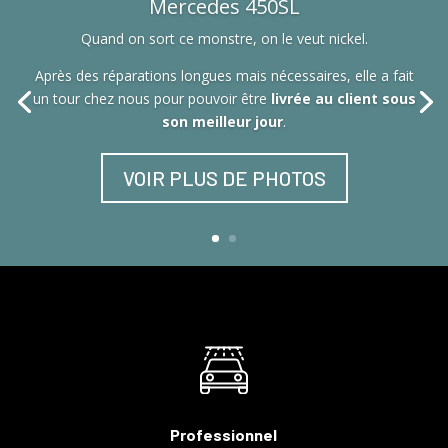
Mercedes 450SL
Quand on sort ce monstre, on le veut nickel.
Après des réparations longues mais nécessaires, elle a fait
un tour chez nous pour pouvoir être
livrée au client sous
son meilleur jour
.
VOIR PLUS DE PHOTOS
Professionnel