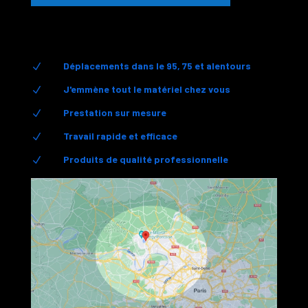
Déplacements dans le 95, 75 et alentours
N
J'emmène tout le matériel chez vous
N
Prestation sur mesure
N
Travail rapide et efficace
N
Produits de qualité professionnelle
N