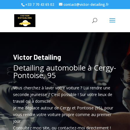
+33 7 70 43 65 02
contact@victor-detailing.fr
Victor Detailing
Detailing automobile à Cergy-
Pontoise, 95
Vous cherchez à laver votre voiture ? Lui rendre une
seconde jeunesse ? C’est possible ! Sur votre lieux de
travail ou à domicile.
Je me déplace autour de Cergy et Pontoise (95), pour
vous rendre votre voiture propre comme au premier
jour.
Consultez mon site, ou contactez-moi directement !