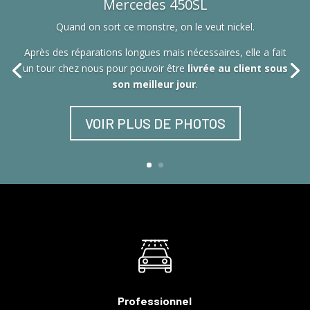
Mercedes 450SL
Quand on sort ce monstre, on le veut nickel.
Après des réparations longues mais nécessaires, elle a fait
un tour chez nous pour pouvoir être
livrée au client sous
son meilleur jour
.
VOIR PLUS DE PHOTOS
Professionnel