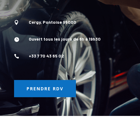
Cergy, Pontoise 95000

Ouvert tous les jours de 6h à 19h30

+33 7 70 43 65 02

PRENDRE RDV